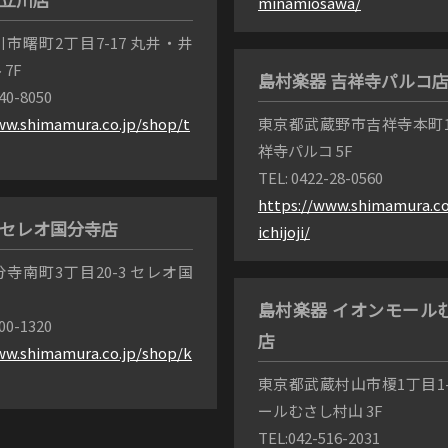
minamiosawa/
市曙町2丁目7-17 丸井・井
7F
島村楽器 吉祥寺パルコ
540-8050
ww.shimamura.co.jp/shop/t
東京都武蔵野市吉祥寺本町1丁
祥寺パルコ 5F
TEL: 0422-28-0560
https://www.shimamura.co
 セレオ国分寺店
ichijoji/
寺南町3丁目20-3 セレオ国
島村楽器 イオンモール
300-1320
店
ww.shimamura.co.jp/shop/k
東京都武蔵村山市榎1丁目1-
ールむさし村山 3F
TEL:042-516-2031