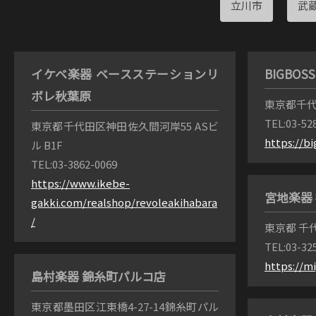
立川市
武
イケベ楽器 ベースステーションリ
BIGBO
ボレ秋葉原
東京都千代
TEL:03-52
東京都千代田区神田佐久間河岸55 ASビ
https://b
ル B1F
TEL:03-3862-0069
https://www.ikebe-
宮地楽器
gakki.com/realshop/revoleakihabara
/
東京都 千
TEL:03-32
https://mi
島村楽器 錦糸町パルコ店
東京都墨田区江東橋4-27-14錦糸町パル