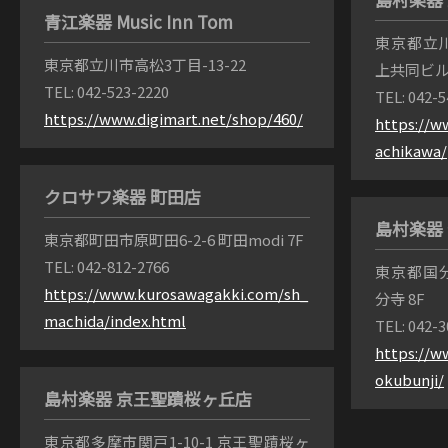
青江楽器 Music Inn Tom
東京都立川
東京都立川市高松3丁目-13-22
上共同ビル 
TEL: 042-523-2220
TEL: 042-
https://www.digimart.net/shop/460/
https://w
achikawa/
クロサワ楽器 町田店
島村楽器
東京都町田市原町田6-2-6 町田modi 7F
TEL: 042-812-2766
東京都国分
https://www.kurosawagakki.com/sh_
分寺 8F
machida/index.html
TEL: 042-
https://w
okubunji/
島村楽器 京王聖蹟桜ヶ丘店
東京都多摩市関戸1-10-1 京王聖蹟桜ヶ