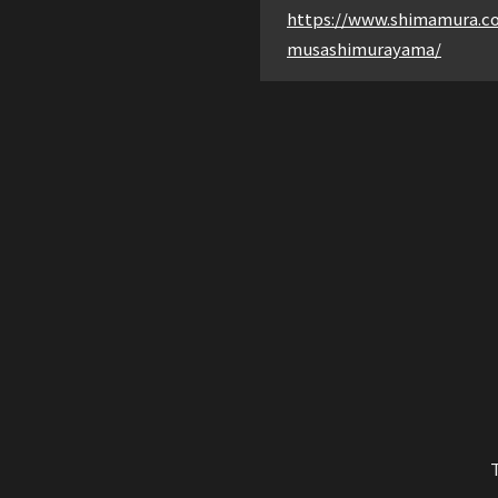
https://www.shimamura.co
musashimurayama/
NENT
お問い合
と国内外の高品質のパーツで組み上げ、
ーネントのエキスパートです。