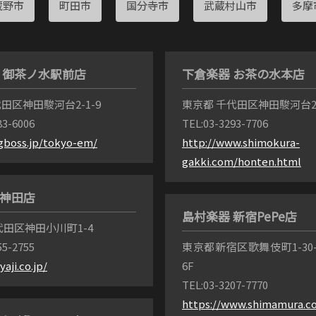
蔵野市
町田市
国分寺市
武蔵村山市
多摩
SS 御茶ノ水駅前店
下倉楽器 お茶の水本店
田区神田駿河台2-1-9
東京都 千代田区神田駿河台2
83-6006
TEL:03-3293-7706
igboss.jp/tokyo-em/
http://www.shimokura-
gakki.com/honten.html
 神田店
島村楽器 新宿PePe店
代田区神田小川町1-4
55-2755
東京都新宿区歌舞伎町1-30-
yaji.co.jp/
6F
TEL:03-3207-7770
https://www.shimamura.co.