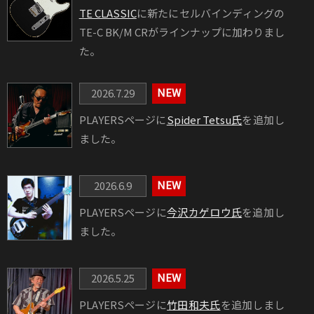
TE CLASSIC
に新たにセルバインディングの
TE-C BK/M CRがラインナップに加わりまし
た。
2026.7.29
PLAYERSページに
Spider Tetsu氏
を追加し
ました。
2026.6.9
PLAYERSページに
今沢カゲロウ氏
を追加し
ました。
2026.5.25
PLAYERSページに
竹田和夫氏
を追加しまし