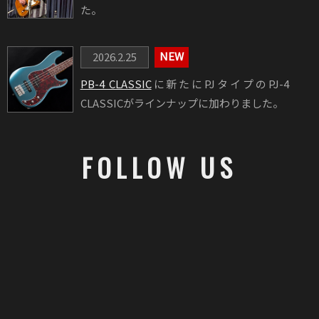
た。
2026.2.25
PB-4 CLASSIC
に新たにPJタイプのPJ-4
CLASSICがラインナップに加わりました。
2026.1.25
FOLLOW US
PLAYERSページに
佐藤哲也氏
を追加しまし
た。
2025.12.15
PLAYERSページに3ピース・ガールズバン
CUSTOM COMPONENT
ド サバシスターのギター・ボーカル
なち氏
Moon Guitarsは、厳選された様々なネック・ボディ材と国
を追加しました。