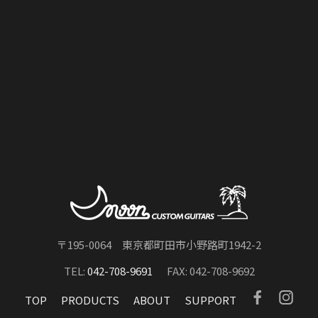
内外の高品質のパーツで組み上げ、プロフェッショナルの要
望に応えるカスタム・コンポーネントのエキスパートです。
2025.12.15
詳しくはこちら
ARTIST MODEL
に3ピース・ガールズバン
ド サバシスターのギター・ボーカル なち氏
お問い合わせ
のニューモデル
MT NACHI MODEL
がライ
ンナップに加わりました。
TEL : 042-708-9691
2025.12.15
PLAYERSページに
El Jose氏
を追加しまし
た。
〒195-0064 東京都町田市小野路町1942-2
2025.8.27
TEL:
042-708-9691
FAX: 042-708-9692
ARTIST MODEL
に廣木 光一氏のニューモデ
ル
TE HIROKI MODEL OT
がラインナップに
TOP
PRODUCTS
ABOUT
SUPPORT
加わりました。